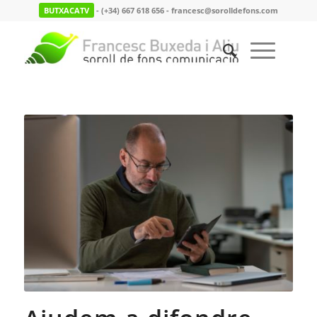
BUTXACATV
- (+34) 667 618 656 - francesc@sorolldefons.com