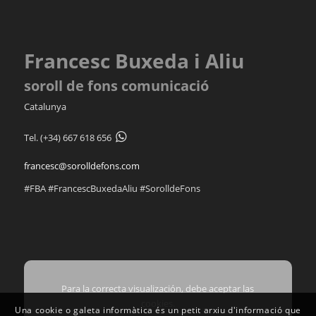
Francesc Buxeda i Aliu
soroll de fons comunicació
Catalunya
Tel.
(+34) 667 618 656
francesc@sorolldefons.com
#FBA #FrancescBuxedaAliu #SorolldeFons
Para la correcta visualización, debe aceptar las
cookies.
Una cookie o galeta informàtica és un petit arxiu d'informació que