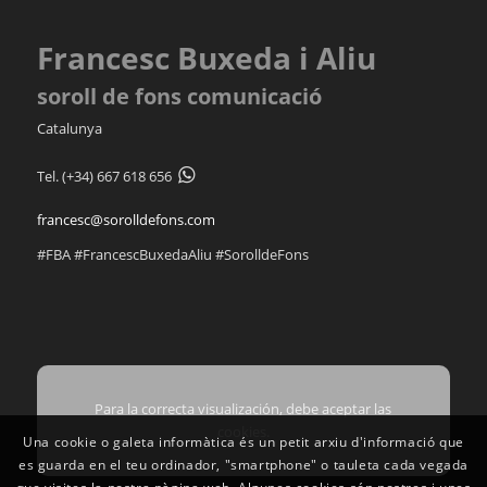
Francesc Buxeda i Aliu
soroll de fons comunicació
Catalunya
Tel.
(+34) 667 618 656
francesc@sorolldefons.com
#FBA #FrancescBuxedaAliu #SorolldeFons
Para la correcta visualización, debe aceptar las
cookies.
Una cookie o galeta informàtica és un petit arxiu d'informació que
es guarda en el teu ordinador, "smartphone" o tauleta cada vegada