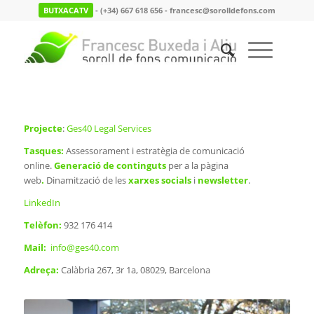
BUTXACATV
- (+34) 667 618 656 - francesc@sorolldefons.com
Projecte
:
Ges40 Legal Services
Tasques:
Assessorament i estratègia de comunicació
online.
G
eneració de continguts
per a la pàgina
web
.
Dinamització de les
xarxes social
s
i
newsletter
.
LinkedIn
Telèfon:
932 176 414
Mail:
info@ges40.com
Adreça:
Calàbria 267, 3r 1a, 08029, Barcelona